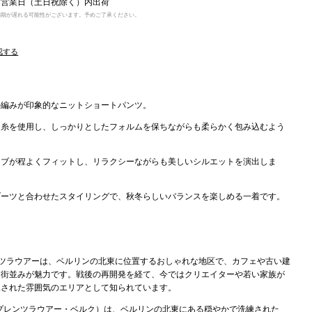
5日営業日（土日祝除く）内出荷
納期が遅れる可能性がございます。予めご了承ください。
認する
ル編みが印象的なニットショートパンツ。
る糸を使用し、しっかりとしたフォルムを保ちながらも柔らかく包み込むよう
Share this product
リブが程よくフィットし、リラクシーながらも美しいシルエットを演出しま
COPY
Share
ブーツと合わせたスタイリングで、秋冬らしいバランスを楽しめる一着です。
r: プレンツラウアーは、ベルリンの北東に位置するおしゃれな地区で、カフェや古い建
な街並みが魅力です。
戦後の再開発を経て、今ではクリエイターや若い家族が
練された雰囲気のエリアとして知られています。
r Berg（プレンツラウアー・ベルク）は、ベルリンの北東にある穏やかで洗練された