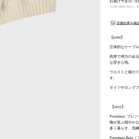
お届け予定日: 
※生産や物流の都合上、
店舗在庫を確
【point】
立体的なケーブ
肉厚で弾力のあ
な穿き心地。
ウエストと裾の
す。
タイツやロング
【story】
Prenzlaue
物が並ぶ穏やか
多く暮らす、洗
Prenzlaue