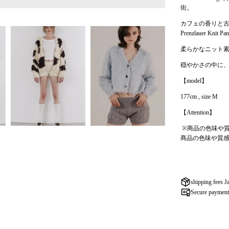
街。
カフェの香りと
Prenzlauer
柔らかなニット
穏やかさの中に
【model】
177cm , size M
【Attention】
※
商品の色味や
商品の色味や質
shipping fees J
Secure paymen