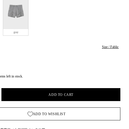
gray
Size / Fablic
tems left in stock.
ADD TO CART
NCREASE QUANTITY FOR PRENZLAUER KNIT PA
ADD TO WISHLIST