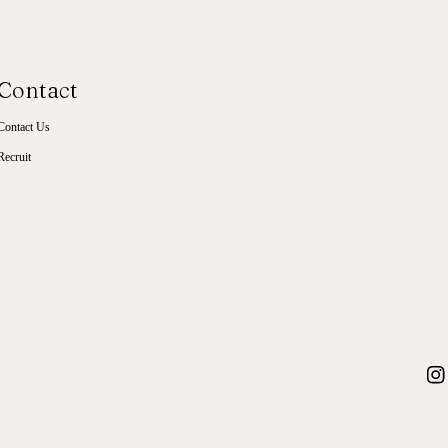
Contact
Contact Us
Recruit
Inst