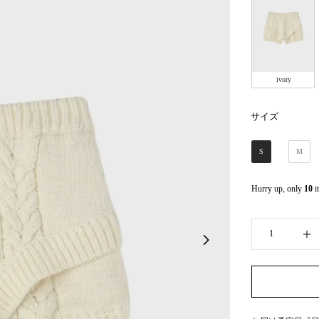
ivory
サイズ
サイズ
S
M
Hurry up, only
10
i
Quantity
I
Open media 1 in modal