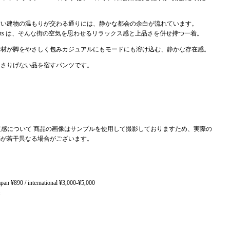
古い建物の温もりが交わる通りには、静かな都会の余白が流れています。
 Knit Pants は、そんな街の空気を思わせるリラックス感と上品さを併せ持つ一着。
素材が脚をやさしく包み
カジュアルにもモードにも溶け込む、静かな存在感。
、さりげない品を宿すパンツです。
質感について
商品の画像はサンプルを使用して撮影しておりますため、実際の
感が若干異なる場合がございます。
apan ¥890 / international ¥3,000-¥5,000
t