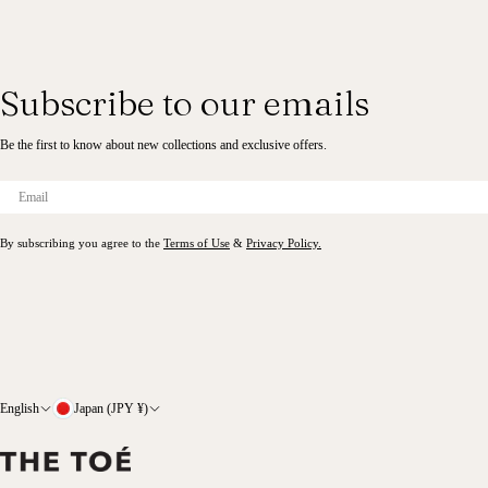
Subscribe to our emails
Be the first to know about new collections and exclusive offers.
Email
By subscribing you agree to the
Terms of Use
&
Privacy Policy.
L
C
English
Japan (JPY ¥)
a
o