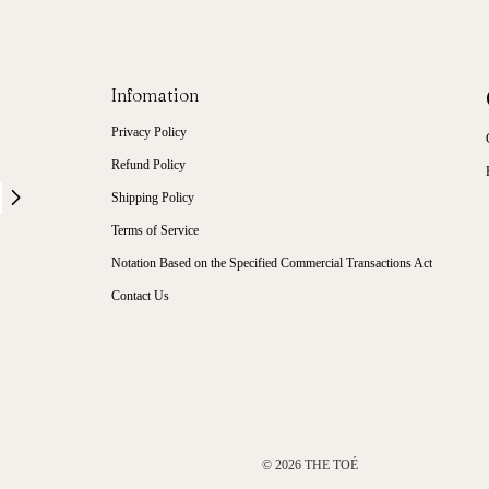
Infomation
Privacy Policy
Refund Policy
Shipping Policy
Terms of Service
Notation Based on the Specified Commercial Transactions Act
Contact Us
© 2026
THE TOÉ