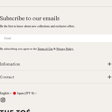
Subscribe to our emails
Be the first to know about new collections and exclusive offers.
Email
By subscribing you agree to the
Terms of Use
&
Privacy Policy.
Infomation
Contact
L
C
English
Japan (JPY ¥)
a
o
Instagram
n
u