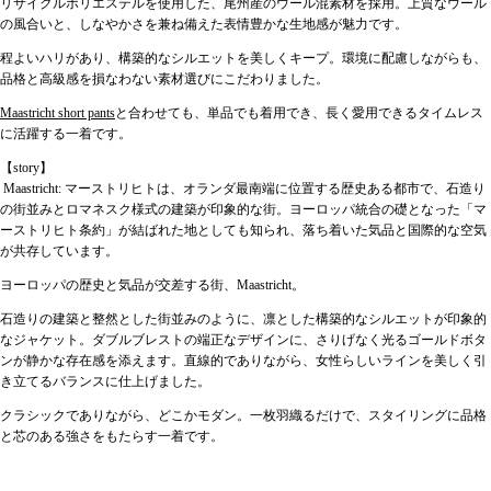
リサイクルポリエステルを使用した、尾州産のウール混素材を採用。
上質なウール
Share this product
の風合いと、しなやかさを兼ね備えた表情豊かな生地感が魅力です。
程よいハリがあり、構築的なシルエットを美しくキープ。
環境に配慮しながらも、
COPY
Share
品格と高級感を損なわない素材選びにこだわりました。
Maastricht short pants
と合わせても、単品でも着用でき、長く愛用できるタイムレス
に活躍する一着です。
【story】
Maastricht: マーストリヒトは、オランダ最南端に位置する歴史ある都市で、石造り
の街並みとロマネスク様式の建築が印象的な街。
ヨーロッパ統合の礎となった「マ
ーストリヒト条約」が結ばれた地としても知られ、落ち着いた気品と国際的な空気
が共存しています。
ヨーロッパの歴史と気品が交差する街、Maastricht。
石造りの建築と整然とした街並みのように、凛とした構築的なシルエットが印象的
なジャケット。
ダブルブレストの端正なデザインに、さりげなく光るゴールドボタ
ンが静かな存在感を添えます。
直線的でありながら、女性らしいラインを美しく引
き立てるバランスに仕上げました。
クラシックでありながら、どこかモダン。
一枚羽織るだけで、スタイリングに品格
と芯のある強さをもたらす一着です。