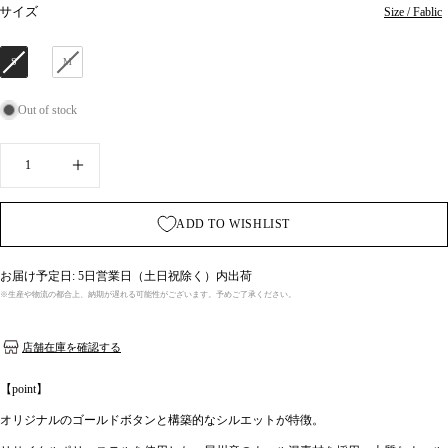
サイズ
サイズ
Size / Fablic
S
M
Out of stock
Quantity
INCREASE QUANTITY FOR MAASTRICH
ADD TO WISHLIST
お届け予定日: 5日営業日（土日祝除く）内出荷
※生産や物流の都合上、納期が遅れる可能性がございます。予めご了承ください。
店舗在庫を確認する
【point】
オリジナルのゴールドボタンと構築的なシルエットが特徴。